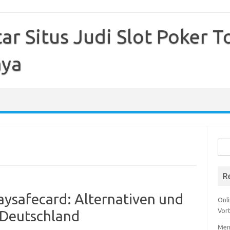
ar Situs Judi Slot Poker T
aya
Sea
for:
R
aysafecard: Alternativen und
Onl
Vort
n Deutschland
Men