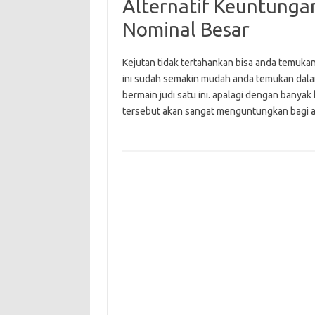
Alternatif Keuntunga
Nominal Besar
Kejutan tidak tertahankan bisa anda temukan
ini sudah semakin mudah anda temukan dala
bermain judi satu ini. apalagi dengan banya
tersebut akan sangat menguntungkan bagi 