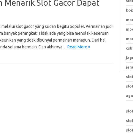
n Menarik Slot Gacor Dapat
slo
koi
mp
 melalui slot gacor yang sudah begitu populer. Permainan judi
mp
m banyak perangkat. Tidak ada yang bisa menolak keseruan
mpo
k keunikan yang tidak dipunyai permainan manapun. Dari hal
anda selama bermain. Dan akhirnya…
Read More »
cs
jag
jag
slo
slo
ag
slo
slo
slo