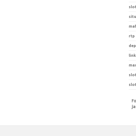
slo
sit
ma
rtp
dep
link
ma
slo
slo
Fo
ja