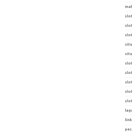
mah
slo
slo
slo
sit
sit
slo
slo
slo
slo
slo
lag
lin
pec