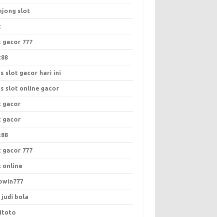
jong slot
t
t gacor 777
t88
us slot gacor hari ini
us slot online gacor
t gacor
t gacor
t88
t gacor 777
t online
owin777
k judi bola
itoto