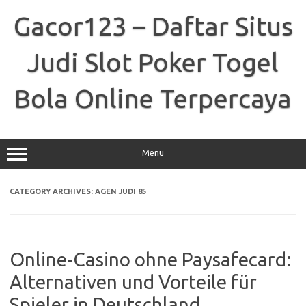
Skip
to
Gacor123 – Daftar Situs
content
Judi Slot Poker Togel
Bola Online Terpercaya
Menu
CATEGORY ARCHIVES:
AGEN JUDI 85
Online-Casino ohne Paysafecard:
Alternativen und Vorteile für
Spieler in Deutschland