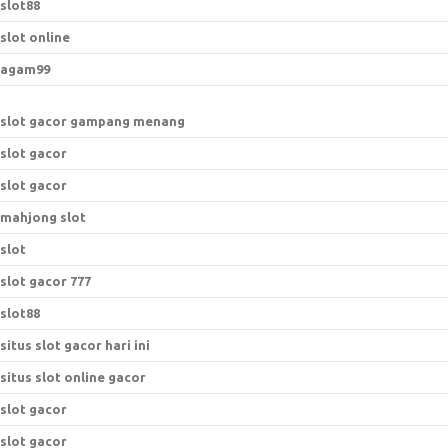
slot88
slot online
agam99
slot gacor gampang menang
slot gacor
slot gacor
mahjong slot
slot
slot gacor 777
slot88
situs slot gacor hari ini
situs slot online gacor
slot gacor
slot gacor