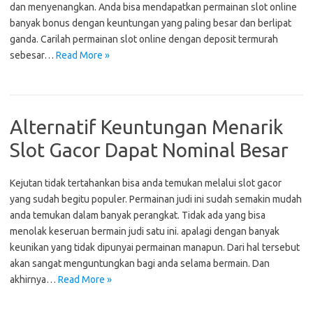
dan menyenangkan. Anda bisa mendapatkan permainan slot online
banyak bonus dengan keuntungan yang paling besar dan berlipat
ganda. Carilah permainan slot online dengan deposit termurah
sebesar…
Read More »
Alternatif Keuntungan Menarik
Slot Gacor Dapat Nominal Besar
Kejutan tidak tertahankan bisa anda temukan melalui slot gacor
yang sudah begitu populer. Permainan judi ini sudah semakin mudah
anda temukan dalam banyak perangkat. Tidak ada yang bisa
menolak keseruan bermain judi satu ini. apalagi dengan banyak
keunikan yang tidak dipunyai permainan manapun. Dari hal tersebut
akan sangat menguntungkan bagi anda selama bermain. Dan
akhirnya…
Read More »